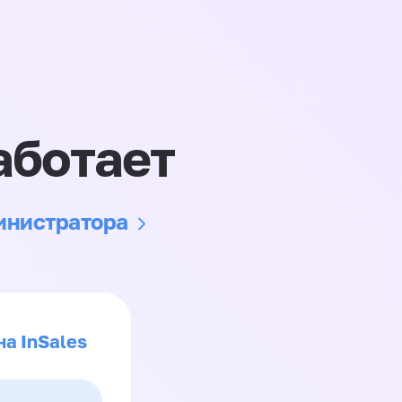
аботает
министратора
на InSales