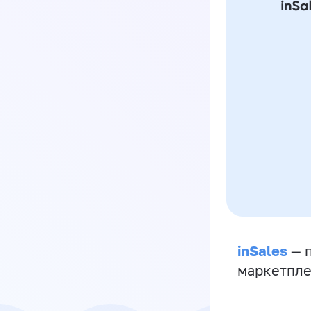
inSales
— п
маркетпле